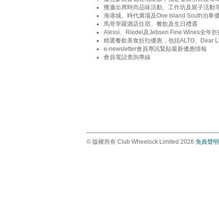
獲邀出席時尚品味活動、工作坊及親子活動
海港城、時代廣場及One Island South泊車
馬哥孛羅酒店住宿、餐飲及生日禮遇
Alessi、Riedel及Jebsen Fine Wines全
精選餐飲美食折扣優惠，包括ALTO、Dear Lilly
e-newsletter會員專訊緊貼最新優惠情報
會員電話查詢專線
© 版權所有 Club Wheelock Limited 2026
免責聲明