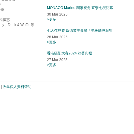
等
MONACO Marine 獨家視角 直擊七欖閉幕
優惠
30 Mar 2025
>更多
年折扣優惠
、Duck & Waffle等
七人欖球賽 啟德業主專屬「星級睇波派對」
28 Mar 2025
>更多
香港攝影大賽2024 頒獎典禮
27 Mar 2025
>更多
|
收集個人資料聲明