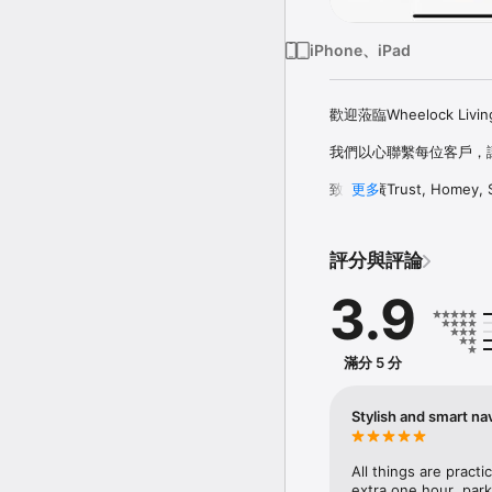
iPhone、iPad
歡迎蒞臨Wheelock Liv
我們以心聯繫每位客戶，
致力推廣Trust, Homey, 
更多
個家，而是生活的品味與追
從最新消息、物業資訊、
評分與評論
覽，獲得最全面的資訊和服
3.9
加入Club Wheelo
滿分 5 分
Stylish and smart na
All things are practi
extra one hour  parki