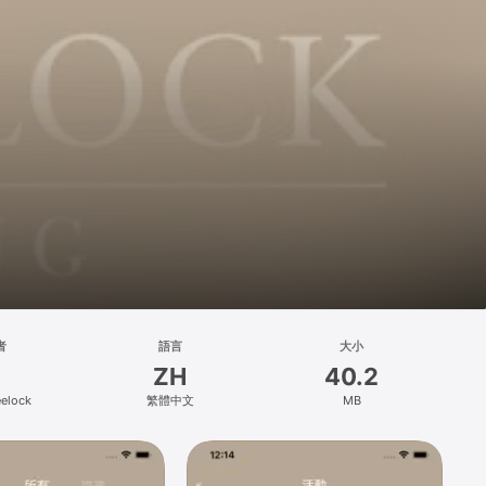
者
語言
大小
ZH
40.2
elock
繁體中文
MB