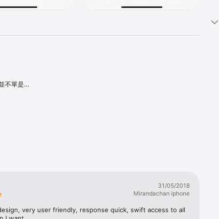
，締造並不單是一
都可隨時瀏
31/05/2018
Mirandachan iphone
design, very user friendly, response quick, swift access to all 
n I want