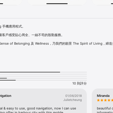
ing 手機應用程式。

讓客戶感受貼心周全、一絲不苟的殷勤服務。

Sense of Belonging 及 Wellness，乃我們的願景 The Spirit of Living
求。

熱門優惠、精彩活動、樓盤銷售、交樓安排，以致日常簡便的住戶應用程式，
務。

ck, 更讓您享受專屬您的尊貴禮遇，與我們共同細味生活情趣、雅緻與喜悅。
10 則評分
vigation
Miranda
01/06/2018
Julietcheung
cal & easy to use, good navigation, now I can use 
beautiful 
ng offer in harbour city with this mobile 
informatio