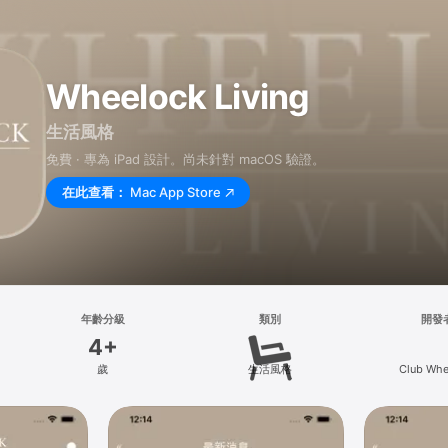
Wheelock Living
生活風格
免費 · 專為 iPad 設計。尚未針對 macOS 驗證。
在此查看：
Mac App Store
年齡分級
類別
開發
4+
歲
生活風格
Club Whe